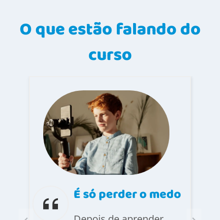
O que estão falando do
curso
É só perder o medo
a
Depois de aprender