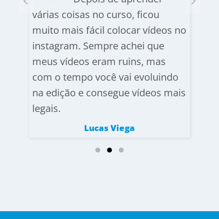
o
várias coisas no curso, ficou
Já t
muito mais fácil colocar vídeos no
nem
tar o
instagram. Sempre achei que
com
o
meus vídeos eram ruins, mas
edit
com o tempo você vai evoluindo
mas 
na edição e consegue vídeos mais
Depo
legais.
tudo
Lucas Viega