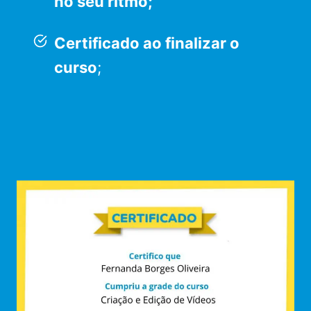
no seu ritmo;
Certificado ao finalizar o
curso
;